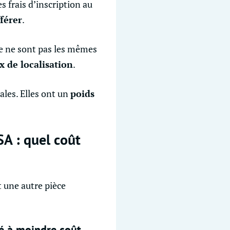
s frais d’inscription au
férer
.
e ne sont pas les mêmes
x de localisation
.
ales. Elles ont un
poids
SA : quel coût
 une autre pièce
ité à moindre coût