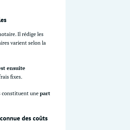
les
otaire. Il rédige les
ires varient selon la
st ensuite
ais fixes.
ls constituent une
part
éconnue des coûts