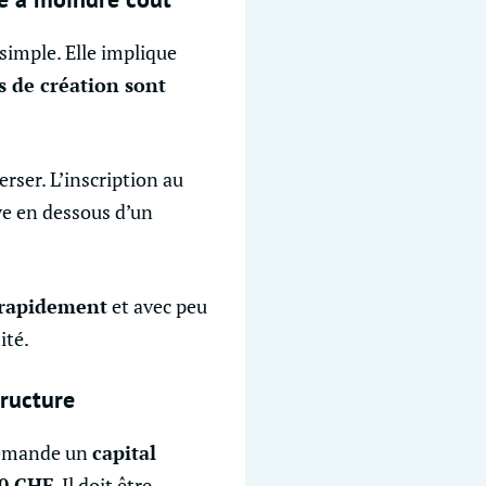
 simple. Elle implique
s de création sont
erser. L’inscription au
ve en dessous d’un
 rapidement
et avec peu
ité.
tructure
 demande un
capital
00 CHF
. Il doit être