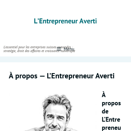
Skip
to
content
Menu
À propos — L’Entrepreneur Averti
À
propos
de
L’Entre
preneu